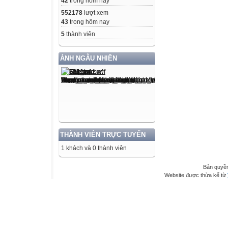
42
trong hôm nay
552178
lượt xem
43
trong hôm nay
5
thành viên
ẢNH NGẪU NHIÊN
THÀNH VIÊN TRỰC TUYẾN
1 khách và 0 thành viên
Bản quyền
Website được thừa kế từ