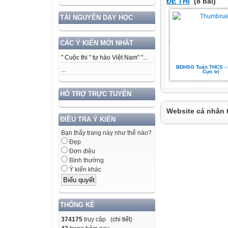
ĐỀ THI
(8 bài)
TÀI NGUYÊN DẠY HỌC
CÁC Ý KIẾN MỚI NHẤT
" Cuộc thi " tự hào Việt Nam" "...
BDHSG Toán THCS - 
...
Cực trị
HỖ TRỢ TRỰC TUYẾN
Website cá nhân 
ĐIỀU TRA Ý KIẾN
Bạn thấy trang này như thế nào?
Đẹp
Đơn điệu
Bình thường
Ý kiến khác
THỐNG KÊ
374175
truy cập (
chi tiết
)